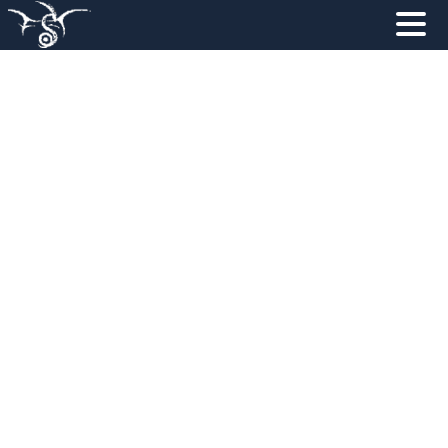
NATRAG
NASLOVNA
NOVOSTI
PROGRAM
ZA POSJETITELJE
SUPER H.I.K.
UDRUGA F&ST
PODRŠKA