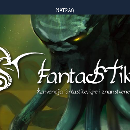
NATRAG
NASLOVNA
NOVOSTI
PROGRAM
ZA POSJETITELJE
SUPER H.I.K.
UDRUGA F&ST
PODRŠKA